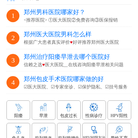
郑州男科医院哪家好？
1
<推荐医院> ①医大医院②免费咨询③医保报销
郑州医大医院男科怎么样
2
根据广大患者真实评价
♥
好评推荐郑州医大医院
郑州治疗阳痿早泄去哪个医院好
3
信赖之选
♥
医大医院▁在线咨询阳痿早泄相关问题
郑州包皮手术医院哪家做的好
4
☑医大医院、☑专家坐诊、☑保护隐私、☑挂号服务
阳痿
早泄
包皮过长
性病诊疗
HPV阳性
HPV转阴方法