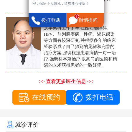
密，保证个人隐私，请您放心接听！
生。
张营富
拨打电话
悄悄提问
男科主任
从事男科工作多年,在性功能障碍、
HPV、前列腺疾病、性病、泌尿感染
等方面有较深研究,并根据多年的临床
经验形成了自己独到的见解和完善的
治疗方案,强调根据患者病情一对一治
疗,强调标本兼治疗,以高尚的医德和精
湛的医术获得患者的一致好评.
>> 查看更多医生信息 <<
在线预约
拨打电话
就诊评价