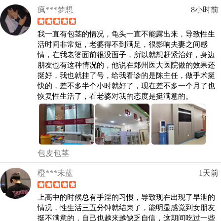
疯***梦想
8小时前
我一直有包茎的情况，龟头一直不能露出来，导致性生
活时间非常短，老婆得不到满足，很影响夫妻之间感
情，在我老婆面前很没面子，所以就想赶紧治好，身边
朋友也有这种情况的，他说在郑州医大医院做的效果还
挺好，我也就挂了号，给我看诊的是陈主任，做手术挺
快的，差不多半个小时就好了，现在差不多一个月了也
恢复性生活了，看老婆对我的态度是挺满意的。
包皮包茎
橙***未蓝
1天前
上高中的时候总有手淫的习惯，导致现在出现了早泄的
情况，性生活三五分钟就结束了，能明显感觉到女朋友
挺不满意的，自己也越来越缺乏自信，这期间吃过一些