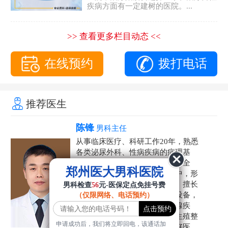
疾病方面有一定建树的医院。...
>> 查看更多栏目动态 <<
在线预约
拨打电话
推荐医生
陈锋
男科主任
从事临床医疗、科研工作20年，熟悉
各类泌尿外科、性病疾病的病理基
础，诊断治疗和临床操作，技术全
郑州医大男科医院
面。在男科疾病的诊断和诊疗中，形
成了一套独具特色的诊疗方案。擅长
男科检查
56
元-医保定点免挂号费
运用国内外先进的医学技术和设备，
（仅限网络、电话预约）
科学诊疗各类阳痿早泄、前列腺疾
病、射精障碍、性病、HPV、生殖整
申请成功后，我们将立即回电，该通话加
形等疾病，是患者非常信赖的好医