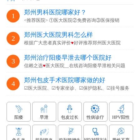
郑州男科医院哪家好？
1
<推荐医院> ①医大医院②免费咨询③医保报销
郑州医大医院男科怎么样
2
根据广大患者真实评价
♥
好评推荐郑州医大医院
郑州治疗阳痿早泄去哪个医院好
3
信赖之选
♥
医大医院▁在线咨询阳痿早泄相关问题
郑州包皮手术医院哪家做的好
4
☑医大医院、☑专家坐诊、☑保护隐私、☑挂号服务
阳痿
早泄
包皮过长
性病诊疗
HPV阳性
HPV转阴方法