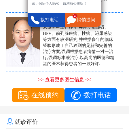
密，保证个人隐私，请您放心接听！
生。
张营富
拨打电话
悄悄提问
男科主任
从事男科工作多年,在性功能障碍、
HPV、前列腺疾病、性病、泌尿感染
等方面有较深研究,并根据多年的临床
经验形成了自己独到的见解和完善的
治疗方案,强调根据患者病情一对一治
疗,强调标本兼治疗,以高尚的医德和精
湛的医术获得患者的一致好评.
>> 查看更多医生信息 <<
在线预约
拨打电话
就诊评价