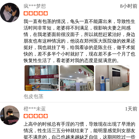
疯***梦想
8小时前
我一直有包茎的情况，龟头一直不能露出来，导致性生
活时间非常短，老婆得不到满足，很影响夫妻之间感
情，在我老婆面前很没面子，所以就想赶紧治好，身边
朋友也有这种情况的，他说在郑州医大医院做的效果还
挺好，我也就挂了号，给我看诊的是陈主任，做手术挺
快的，差不多半个小时就好了，现在差不多一个月了也
恢复性生活了，看老婆对我的态度是挺满意的。
包皮包茎
橙***未蓝
1天前
上高中的时候总有手淫的习惯，导致现在出现了早泄的
情况，性生活三五分钟就结束了，能明显感觉到女朋友
挺不满意的，自己也越来越缺乏自信，这期间吃过一些