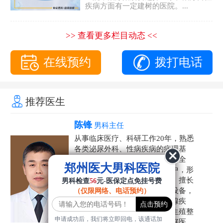
疾病方面有一定建树的医院。...
>> 查看更多栏目动态 <<
在线预约
拨打电话
推荐医生
陈锋
男科主任
从事临床医疗、科研工作20年，熟悉
各类泌尿外科、性病疾病的病理基
础，诊断治疗和临床操作，技术全
郑州医大男科医院
面。在男科疾病的诊断和诊疗中，形
成了一套独具特色的诊疗方案。擅长
男科检查
56
元-医保定点免挂号费
运用国内外先进的医学技术和设备，
（仅限网络、电话预约）
科学诊疗各类阳痿早泄、前列腺疾
病、射精障碍、性病、HPV、生殖整
申请成功后，我们将立即回电，该通话加
形等疾病，是患者非常信赖的好医